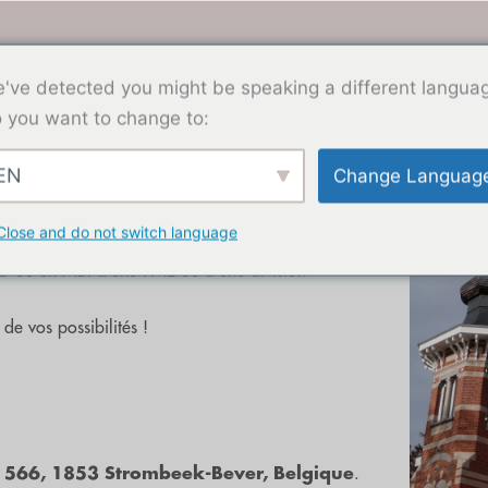
Pourquoi KeBeK
Portefeuille
Équipe
Actuali
've detected you might be speaking a different langua
 you want to change to:
EN
Change Languag
n partenaire (financier)
Close and do not switch language
suivre le développement de l'entreprise ?
BO ou un MBI d'une PME ou d'une division
de vos possibilités !
566, 1853 Strombeek-Bever, Belgique
.