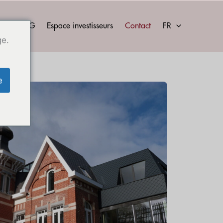
tés
ESG
Espace investisseurs
Contact
FR
ge.
e