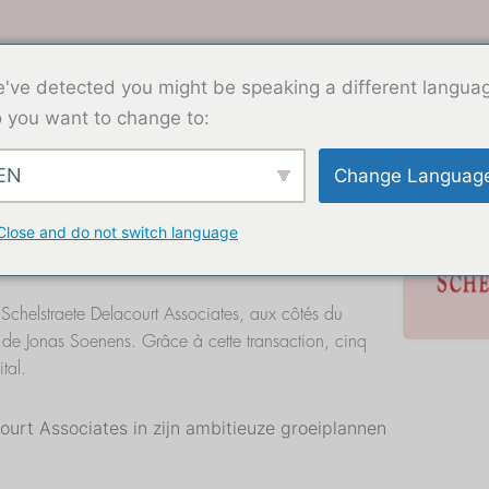
Waarom KeBeK
Portfolio
Team
've detected you might be speaking a different langua
 you want to change to:
EN
Change Languag
Delacourt Associates in ambitieuze groeiplannen
Close and do not switch language
Schelstraete Delacourt Associates, aux côtés du
t de Jonas Soenens. Grâce à cette transaction, cinq
tal.
ourt Associates in zijn ambitieuze groeiplannen