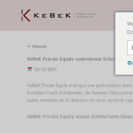
Overslaan
naar
inhoud
We
Do
← Nieuws
KeBeK Private Equity ondersteunt Schelstraete 
15/10/2021
KeBeK Private Equity a acquis une participation dans 
fondateur Frank Schelstraete, de Vanessa Delacourt e
autres membres de la direction ont ainsi rejoint le capi
KeBeK Private Equity steunt Schelstraete Delac