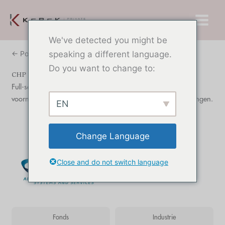
Overslaan
Hoof
naar
inhoud
We've detected you might be
← Portfolio
speaking a different language.
Do you want to change to:
CHP
Full-service leverancier van stands en interieurrealisaties,
voornamelijk voor toepassingen op beurzen en tentoonstellingen.
EN
Change Language
Close and do not switch language
Fonds
Industrie