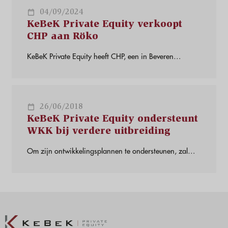
04/09/2024
KeBeK Private Equity verkoopt
CHP aan Röko
KeBeK Private Equity heeft CHP, een in Beveren
gevestigde specialist in industriële smeer- en
reinigingssystemen, verkocht aan Röko, na een periode
van waardecreatie sinds KeBeK's
meerderheidsinvestering in 2018. KeBeK Private Equity
26/06/2018
verkoopt WKK aan het Zweedse Röko
KeBeK Private Equity ondersteunt
WKK bij verdere uitbreiding
Om zijn ontwikkelingsplannen te ondersteunen, zal
CHP samenwerken met KeBeK en Algimo, die samen
een meerderheidsbelang in CHP zullen verwerven.
Pieter Turck, CEO, en andere managers blijven
aandeelhouder. KeBeK Private Equity ondersteunt WKK
in verdere uitbouw KeBeK Private Equity ondersteunt
WKK bij verdere uitbreiding