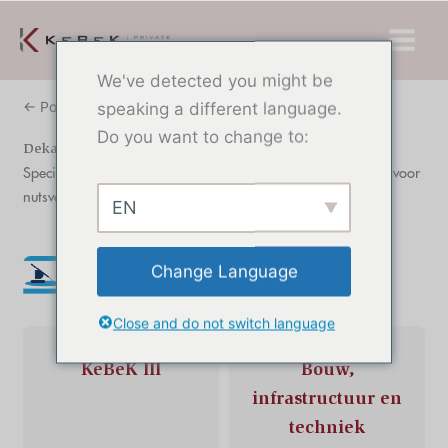
Overslaan
Hoof
naar
inhoud
We've detected you might be
← Portfolio
speaking a different language.
Do you want to change to:
Dekabo
Specialist in horizontaal gestuurd boren (HDD) en riolering, voor
nutsvoorzieningen en infrastructuurwerken
EN
Change Language
Close and do not switch language
Fonds
Industrie
KeBeK III
Bouw,
infrastructuur en
techniek