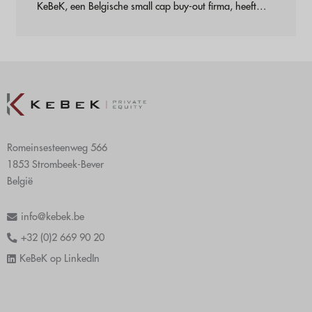
KeBeK, een Belgische small cap buy-out firma, heeft
samen met het management team een akkoord bereikt
over de overname van de aandelen van Mifratel van
oprichter Kristel D'Hondt en Arkafund, een
investeringsmaatschappij. De overname van Mifratel is,
na Alphamin, KeBeK's tweede nieuwe investering na de
overname van 8 participaties van KBC Private Equity in
december 2012. KeBeK Private Equity bereikt akkoord
omtrent overname Mifratel
Romeinsesteenweg 566
1853 Strombeek-Bever
België
info@kebek.be
+32 (0)2 669 90 20
KeBeK op LinkedIn