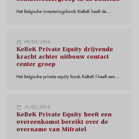
Het Belgische investeringsfonds KeBeK heeft de
volgende stap gezet in de oprichting van een grote,
efficiënte contactcentergroep. Via zijn belang in
Mifratel neemt het het Nederlandse contactcenter
Proactive Contact Support (PCS) over. Overname van
09/09/2016
PCS door Mifratel zorgt voor het ontstaan van een
KeBeK Private Equity drijvende
unieke Benelux contact center groep
kracht achter uitbouw contact
center groep
Het Belgische private equity fonds KeBeK I heeft een
belangrijke stap gezet in het creëren van een
toonaangevende en hoogwaardige contact center
groep. Het fonds neemt via zijn portefeuillebedrijf
Mifratel branchegenoot Ebos over. KeBeK Private Equity
11/02/2014
drijft kracht achter uitbouw contact center groep
KeBeK Private Equity heeft een
overeenkomst bereikt over de
overname van Mifratel