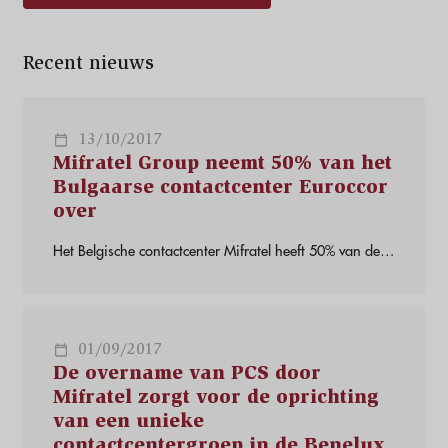
Recent nieuws
13/10/2017
Mifratel Group neemt 50% van het
Bulgaarse contactcenter Euroccor
over
Het Belgische contactcenter Mifratel heeft 50% van de
aandelen van Euroccor, een Bulgaars contactcenter met
kantoren in Sofia en Veliko Tarnovo, overgenomen van
Rossel Media Group. Mifratel Groep verwerft 50% van
het Bulgaarse contact center Euroccor
01/09/2017
De overname van PCS door
Mifratel zorgt voor de oprichting
van een unieke
contactcentergroep in de Benelux