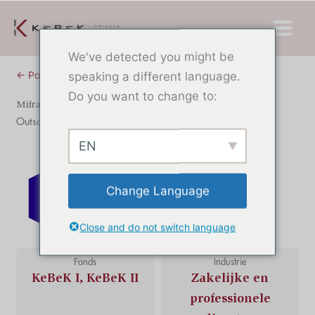
Overslaan
Hoof
naar
inhoud
We've detected you might be
← Portfolio
speaking a different language.
Do you want to change to:
Mifratel
Outsourcing, insourcing en werving voor contactdiensten.
EN
Change Language
Close and do not switch language
Fonds
Industrie
KeBeK I, KeBeK II
Zakelijke en
professionele