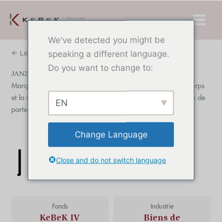
Skip
Menu
to
princi
content
We've detected you might be
← Le portefeuille
speaking a different language.
Do you want to change to:
JANZEN
Marque de luxe abordable proposant des produits pour le corps
et la maison aux consommateurs, principalement par le biais de
EN
partenariats B2B.
Change Language
Close and do not switch language
Fonds
Industrie
KeBeK IV
Biens de