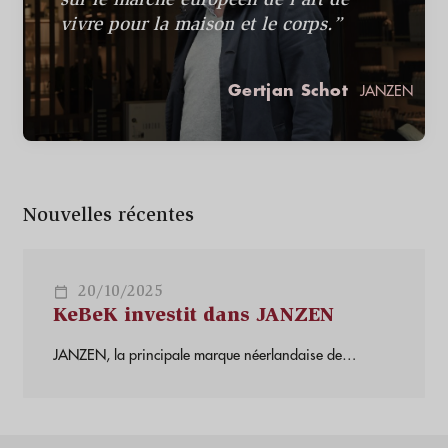
sur le marché européen de l'art de
vivre pour la maison et le corps.”
Gertjan Schot
JANZEN
Nouvelles récentes
20/10/2025
KeBeK investit dans JANZEN
JANZEN, la principale marque néerlandaise de
produits d'intérieur et d'hygiène corporelle, s'associe à
KeBeK Private Equity en tant que partenaire stratégique
et actionnaire majoritaire, ainsi qu'à &C Media et