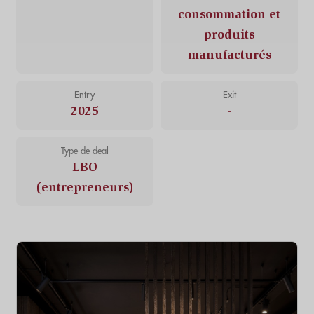
consommation et
produits
manufacturés
Entry
Exit
2025
-
Type de deal
LBO
(entrepreneurs)