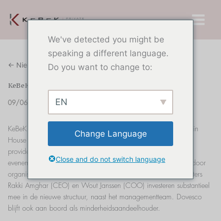
Overslaan
Hoof
naar
inhoud
We've detected you might be
speaking a different language.
← Nieuws
Do you want to change to:
KeBeK investeert in House of Hospitality
EN
09/06/2026
KeBeK Private Equity heeft een meerderheidsbelang verworven in
Change Language
House of Hospitality, de toonaangevende Belgische full-service
provider van crew- en logistieke diensten voor de catering- en
Close and do not switch language
evenementensector, om zijn groeiambities te versnellen, zowel door
organische groei als door strategische overnames. Medeoprichters
Rakki Amghar (CEO) en Wout Janssen (COO) investeren substantieel
mee in de nieuwe structuur, naast het managementteam. Dovesco
blijft ook aan boord als minderheidsaandeelhouder.