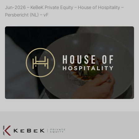
Jun-2026 – KeBeK Private Equity – House of Hospitality –
Persbericht (NL) – vF