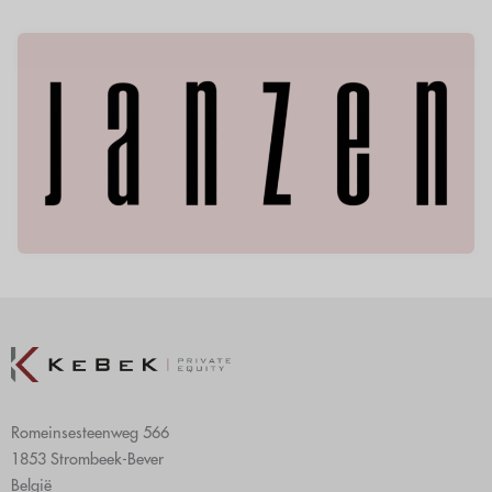
Romeinsesteenweg 566
1853 Strombeek-Bever
België